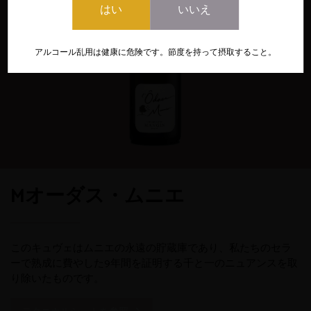
はい
いいえ
アルコール乱用は健康に危険です。節度を持って摂取すること。
Mオーダス・ムニエ
このキュヴェはムニエの永遠の貯蔵庫であり、私たちのセラ
ーで熟成に費やした9年間を証明する千と一のニュアンスを取
り除いたものです。